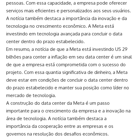
sobre tudo o que acontece no mundo dos negócios. Nossas
pessoas. Com essa capacidade, a empresa pode oferecer
Trilhas imperdíveis para todos os perfis
notícias abrangem desde as últimas novidades em tecnologia e
serviços mais eficientes e personalizados aos seus usuários.
economia até os principais acontecimentos do Brasil e do
A Chapada dos Veadeiros conta com trilhas para diferentes
A notícia também destaca a importância da inovação e da
mundo. Conteúdo de qualidade, atualizado em tempo real.
níveis de condicionamento físico e interesse. Entre as mais
tecnologia no crescimento econômico. A Meta está
conhecidas, estão:
investindo em tecnologia avançada para concluir o data
Trilha dos Saltos e Carrossel: com cerca de 11 km, leva a
center dentro do prazo estabelecido.
Densidade óssea em homens idosos e o que
mirantes impressionantes e a quedas d’água de mais de 100
Em resumo, a notícia de que a Meta está investindo US 29
poucos falam sobre osteoporose masculina
metros de altura.
bilhões para conter a inflação em seu data center é um sinal
Notícias
de que a empresa está comprometida com o sucesso do
Cânions e Cariocas: caminho de dificuldade moderada que
Fiscalização da Polícia Federal reforça
projeto. Com essa quantia significativa de dinheiro, a Meta
leva a piscinas naturais perfeitas para banho.
segurança privada em eventos e expõe
deve estar em condições de concluir o data center dentro
Vale da Lua: uma das paisagens mais famosas, formada por
desafios regulatórios no Brasil
do prazo estabelecido e manter sua posição como líder no
rochas esculpidas pelo Rio São Miguel, criando um cenário
Notícias
mercado de tecnologia.
quase lunar.
A construção do data center da Meta é um passo
Conforme Leonardo Rocha de Almeida Abreu, é
importante para o crescimento da empresa e a inovação na
Revista Empresa -
contato@revistaempresa.com.br
- tel.(11)91754-6532
fundamental sempre verificar as condições climáticas antes
área de tecnologia. A notícia também destaca a
de iniciar as trilhas e, sempre que possível, contar com o
importância da cooperação entre as empresas e os
acompanhamento de guias locais.
governos na resolução dos desafios econômicos.