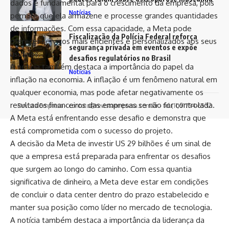
dados é fundamental para o crescimento da empresa, pois
um dos destinos mais encantadores para quem busca
permite que ela armazene e processe grandes quantidades
contato direto com a natureza, aventura e tranquilidade.
de informações. Com essa capacidade, a Meta pode
Segundo Leonardo Rocha de Almeida Abreu, a região
oferecer serviços mais eficientes e personalizados aos seus
combina cenários de rara beleza, trilhas desafiadoras e
usuários.
cachoeiras de águas cristalinas, atraindo viajantes que
A notícia também destaca a importância do papel da
desejam vivenciar um turismo sustentável e profundamente
inflação na economia. A inflação é um fenômeno natural em
conectado ao meio ambiente.
qualquer economia, mas pode afetar negativamente os
resultados financeiros das empresas se não for controlada.
Contents
A Meta está enfrentando esse desafio e demonstra que
está comprometida com o sucesso do projeto.
Melhor época para visitar a Chapada dos Veadeiros
A decisão da Meta de investir US 29 bilhões é um sinal de
Trilhas imperdíveis para todos os perfis
que a empresa está preparada para enfrentar os desafios
que surgem ao longo do caminho. Com essa quantia
Cachoeiras de tirar o fôlego
significativa de dinheiro, a Meta deve estar em condições
Experiências além das trilhas
de concluir o data center dentro do prazo estabelecido e
Dicas essenciais para aproveitar a viagem
manter sua posição como líder no mercado de tecnologia.
Continue Lendo
A notícia também destaca a importância da liderança da
Preservação ambiental e turismo consciente