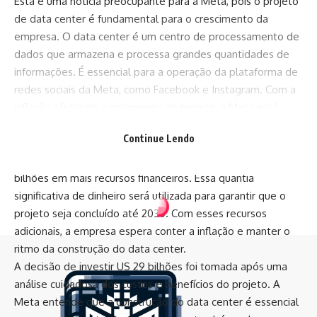
Esta é uma notícia preocupante para a Meta, pois o projeto
de data center é fundamental para o crescimento da
empresa. O data center é um centro de processamento de
dados que armazena e processa grandes quantidades de
informações. É essencial para a operação da plataforma de
redes sociais da Meta, como Facebook e Instagram. Com a
inflação afetando o orçamento do projeto, a Meta está
enfrentando sérias dificuldades para concluir a obra dentro
Continue Lendo
do prazo estabelecido.
Para contornar essa situação, a Meta decidiu investir US 29
bilhões em mais recursos financeiros. Essa quantia
significativa de dinheiro será utilizada para garantir que o
Revista Empresa
>
Blog
>
Notícias
>
Guia de ecoturismo na Chapada dos Veadeiros: trilhas, cachoeiras e experiências imperdíveis
projeto seja concluído até 2030. Com esses recursos
adicionais, a empresa espera conter a inflação e manter o
NOTÍCIAS
ritmo da construção do data center.
Guia de ecoturismo na Chapada dos
A decisão de investir US 29 bilhões foi tomada após uma
Veadeiros: trilhas, cachoeiras e
análise cuidadosa dos custos e benefícios do projeto. A
experiências imperdíveis
Meta entende que a construção do data center é essencial