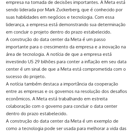
empresa na tomada de decisões importantes. A Meta está
Conclusão
sendo liderada por Mark Zuckerberg, que é conhecido por
suas habilidades em negócios e tecnologia. Com essa
Melhor época para visitar a Chapada dos
liderança, a empresa está demonstrando sua determinação
Veadeiros
em concluir o projeto dentro do prazo estabelecido.
A construção do data center da Meta é um passo
Escolher o período ideal para explorar a Chapada faz toda a
importante para o crescimento da empresa e a inovação na
diferença. De acordo com Leonardo Rocha de Almeida
área de tecnologia. A notícia de que a empresa está
Abreu, a estação seca, que vai de maio a setembro, é a
investindo US 29 bilhões para conter a inflação em seu data
mais recomendada, pois o clima está mais estável e as
center é um sinal de que a Meta está comprometida com o
trilhas ficam mais seguras. Nesse período, as águas estão
sucesso do projeto.
mais transparentes, o que garante experiências ainda mais
A notícia também destaca a importância da cooperação
agradáveis nas cachoeiras e piscinas naturais.
entre as empresas e os governos na resolução dos desafios
Já entre outubro e abril, as chuvas tornam a vegetação mais
econômicos. A Meta está trabalhando em estreita
exuberante, mas é preciso redobrar a atenção, pois
colaboração com o governo para concluir o data center
algumas trilhas podem ficar escorregadias e o volume das
dentro do prazo estabelecido.
quedas d’água aumenta. Ainda assim, essa época é
A construção do data center da Meta é um exemplo de
excelente para quem busca apreciar a força da natureza em
RevistaEmpresa é o seu novo destino para se manter informado
como a tecnologia pode ser usada para melhorar a vida das
sua plenitude.