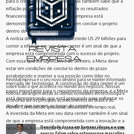
para o crescimento da empresa, mas também sabe que a
inflação pode afetar negativamente os resultados
6 Min de leitura
financeiros. Com essa investida, a empresa está
demonstrando sua determinação em concluir o projeto
Por
Diego Rodríguez Velázquez
agosto 27, 2025
dentro do prazo estabelecido.
A notícia de que a Meta está investindo US 29 bilhões para
conter a inflação em seu data center é um sinal de que a
empresa está comprometida com o sucesso do projeto.
Com essa quantia significativa de dinheiro, a Meta deve
estar em condições de concluí-lo dentro do prazo
estabelecido e manter a sua posição como líder no
mercado de tecnologia. A construção do data center é um
passo importante para o crescimento da empresa, e a Meta
está demonstrando que está preparada para enfrentar os
desafios que surgem ao longo do caminho.
Leonardo Rocha de Almeida Abreu apresenta um guia completo para
A investida da Meta em seu data center também é um sinal
explorar as trilhas e cachoeiras da Chapada dos Veadeiros.
de que a empresa está comprometida com a inovação e a
tecnologia. A construção de centros de processamento de
A Chapada dos Veadeiros, localizada no coração de Goiás, é