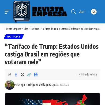
Aa
Font
Resizer
Revista Empresa
>
Blog
>
Notícias
>
“Tarifaço de Trump: Estados Unidos castiga Brasil em regiões que votaram nele”
NOTÍCIAS
“Tarifaço de Trump: Estados Unidos
castiga Brasil em regiões que
votaram nele”
4 Min de leitura
Por
Diego Rodríguez Velázquez
agosto 28, 2025