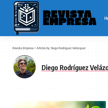
H
Revista Empresa
>
Articles by: Diego Rodríguez Velázquez
Diego Rodríguez Veláz