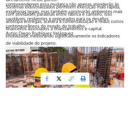
compreenderem essa mudança não apenas atenderão às
Sistemas industrializados permitem execução mais rápida,
exigências legais, mas também construirão ambientes mais
com atividades paralelas entre fábrica e canteiro. Isso
saudáveis, resilientes e preparados para os desafios
antecipa entregas, acelera a comercialização e reduz custos
contemporâneos do mundo do trabalho.
financeiros associados a financiamentos e capital
Autor: Diego Rodríguez Velázquez
imobilizado, melhorando significativamente os indicadores
de viabilidade do projeto.
Facebook
Deixe um Comentário
Entenda com Valderci Malagosini Machado por que a industrialização é decisiva
para garantir produtividade, cumprimento de prazos e controle de custos na construção.