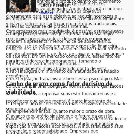
capacidade de entregar o produto dentro do orçamento
jurídica e à alta administração. A gestão de riscos
Lucas Peralles
previsto e no prazo planejado. A industrialização contribui
psicossociais deve estar alinhada aos objetivos
Notícias
diretamente para esse objetivo ao reduzir incertezas e
institucionais, com indicadores claros de acompanhamento
variáveis difíceis de controlar em métodos tradicionais.
e revisão constante de práticas internas.
Com processos mais previsíveis, é possível estimar custos
Revista Empresa -
contato@revistaempresa.com.br
- tel.(11)91754-6532
A longo prazo, empresas que internalizam essa lógica
com maior precisão, reduzir desperdícios e minimizar
tendem a apresentar menor índice de absenteísmo,
atrasos. Isso se reflete em menor exposição financeira,
redução de afastamentos previdenciários e maior retenção
melhor planejamento de fluxo de caixa e maior segurança
de talentos. Em um mercado competitivo, esses fatores
para investidores e incorporadores, tornando o
representam vantagem significativa.
empreendimento mais atrativo do ponto de vista
A NR-1 inaugura um momento de maturidade na relação
econômico.
entre legislação trabalhista e bem-estar psicológico. Mais
Ganho de prazo como fator decisivo de
do que cumprir uma obrigação normativa, as organizações
viabilidade
são convidadas a repensar suas estruturas internas e a
reconhecer que saúde mental é parte integrante da
O tempo é um dos elementos mais sensíveis na viabilidade
segurança do trabalho.
de empreendimentos. Quanto maior o prazo de obra,
O avanço regulatório sinaliza que o futuro da gestão
maiores são os custos financeiros, os riscos de mercado e a
corporativa será cada vez mais orientado por equilíbrio,
exposição a variações econômicas. A industrialização atua
prevenção e responsabilidade. Empresas que
diretamente nesse ponto.