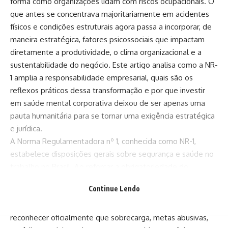
forma como organizações lidam com riscos ocupacionais. O
que antes se concentrava majoritariamente em acidentes
físicos e condições estruturais agora passa a incorporar, de
maneira estratégica, fatores psicossociais que impactam
diretamente a produtividade, o clima organizacional e a
sustentabilidade do negócio. Este artigo analisa como a NR-
1 amplia a responsabilidade empresarial, quais são os
reflexos práticos dessa transformação e por que investir
em saúde mental corporativa deixou de ser apenas uma
pauta humanitária para se tornar uma exigência estratégica
e jurídica.
A Norma Regulamentadora nº 1, conhecida como NR-1,
estabelece disposições gerais sobre segurança e saúde no
trabalho no Brasil. Ao reforçar a obrigatoriedade do
Programa de Gerenciamento de Riscos, a norma amplia o
Continue Lendo
conceito de prevenção, incluindo a necessidade de
identificar e controlar riscos psicossociais. Isso significa
reconhecer oficialmente que sobrecarga, metas abusivas,