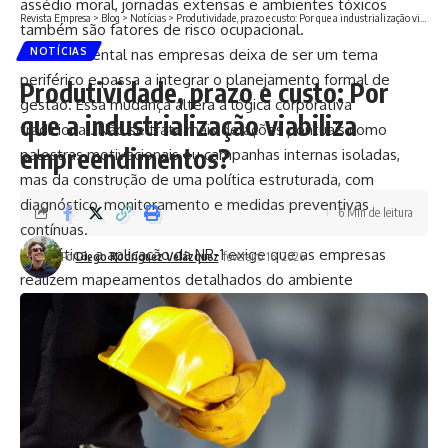
assédio moral, jornadas extensas e ambientes tóxicos
Revista Empresa
>
Blog
>
Notícias
>
Produtividade, prazo e custo: Por que a industrialização viabiliza empreendimentos?
também são fatores de risco ocupacional.
NOTÍCIAS
A saúde mental nas empresas deixa de ser um tema
periférico e passa a integrar o planejamento formal de
Produtividade, prazo e custo: Por
gestão. Essa mudança altera a lógica corporativa
que a industrialização viabiliza
tradicional. Não se trata mais de ações pontuais como
empreendimentos?
palestras motivacionais ou campanhas internas isoladas,
mas da construção de uma política estruturada, com
diagnóstico, monitoramento e medidas preventivas
6 Min de leitura
contínuas.
Na prática, a aplicação da NR-1 exige que as empresas
Por
Diego Rodríguez Velázquez
fevereiro 16, 2026
realizem mapeamentos detalhados do ambiente
organizacional. Avaliar riscos psicossociais envolve
compreender a cultura interna, o estilo de liderança, a
pressão por resultados e o nível de autonomia concedido
aos colaboradores. Empresas que ignoram esses fatores
correm não apenas riscos trabalhistas, mas também
prejuízos financeiros decorrentes de afastamentos, queda