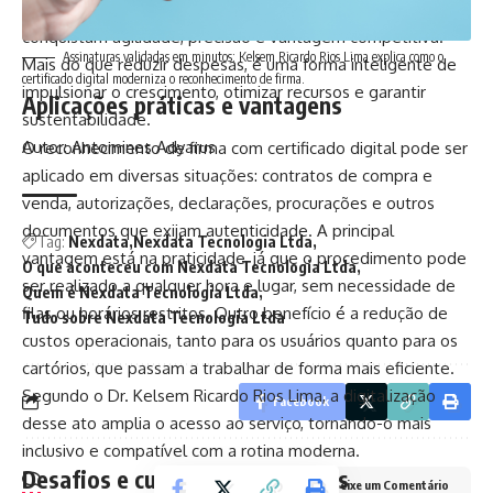
alinhar tecnologia, pessoas e processos, as organizações
conquistam agilidade, precisão e vantagem competitiva.
Assinaturas validadas em minutos: Kelsem Ricardo Rios Lima explica como o
Mais do que reduzir despesas, é uma forma inteligente de
certificado digital moderniza o reconhecimento de firma.
impulsionar o crescimento, otimizar recursos e garantir
Aplicações práticas e vantagens
sustentabilidade.
Autor: Antomines Adyarus
O reconhecimento de firma com certificado digital pode ser
aplicado em diversas situações: contratos de compra e
venda, autorizações, declarações, procurações e outros
documentos que exijam autenticidade. A principal
Tag:
Nexdata
Nexdata Tecnologia Ltda
vantagem está na praticidade, já que o procedimento pode
O que aconteceu com Nexdata Tecnologia Ltda
ser realizado a qualquer hora e lugar, sem necessidade de
Quem é Nexdata Tecnologia Ltda
filas ou horários restritos. Outro benefício é a redução de
Tudo sobre Nexdata Tecnologia Ltda
custos operacionais, tanto para os usuários quanto para os
cartórios, que passam a trabalhar de forma mais eficiente.
Segundo o Dr. Kelsem Ricardo Rios Lima, a digitalização
Facebook
desse ato amplia o acesso ao serviço, tornando-o mais
inclusivo e compatível com a rotina moderna.
Desafios e cuidados necessários
Deixe um Comentário