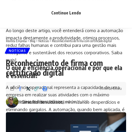
Quais setores mais se beneficiam da automação?
Quais os desafios e cuidados na implementação da
Continue Lendo
automação?
Ao longo deste artigo, você entenderá como a automação
impacta diretamente a produtividade, otimiza processos,
Revista Empresa
>
Blog
>
Notícias
>
Reconhecimento de firma com certificado digital
reduz falhas humanas e contribui para uma gestão mais
NOTÍCIAS
inteligente e sustentável dos recursos corporativos. Saiba
mais!
Reconhecimento de firma com
O que é eficiência operacional e por que ela
certificado digital
é essencial?
A eficiência operacional representa a capacidade de uma
5 Min de leitura
empresa em realizar suas atividades com o máximo
aproveitamento de recursos, minimizando desperdícios e
Por
Diego Rodríguez Velázquez
outubro 16, 2025
eliminando gargalos. A automação, quando bem aplicada, é
o caminho para alcançar esse equilíbrio entre produtividade
e controle de custos. Empresas que investem em
automação obtêm ganhos significativos na padronização de