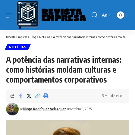
Aa
Font
Resizer
Revista Empresa
>
Blog
>
Notícias
>
A potência das narrativas internas: como histórias moldam culturas e comportamentos corporativos
NOTÍCIAS
A potência das narrativas internas:
como histórias moldam culturas e
comportamentos corporativos
5 Min de leitura
Por
Diego Rodríguez Velázquez
novembro 3, 2025