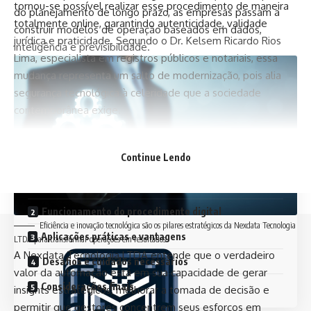
tornou-se possível realizar esse procedimento de maneira
do planejamento de longo prazo, as empresas passam a
totalmente online, garantindo autenticidade, validade
construir modelos de operação baseados em dados,
jurídica e praticidade. Segundo o Dr. Kelsem Ricardo Rios
inteligência e previsibilidade.
Lima, especialista em registros públicos e notariais, essa
mudança representa um salto de modernização, pois alia
segurança tecnológica à celeridade que a sociedade
contemporânea exige.
Contents
Continue Lendo
A importância do reconhecimento de firma com
certificado digital
Funcionamento do procedimento digital
Eficiência e inovação tecnológica são os pilares estratégicos da Nexdata Tecnologia
Aplicações práticas e vantagens
LTDA para transformar operações em resultados.
A Nexdata Tecnologia LTDA entende que o verdadeiro
Desafios e cuidados necessários
valor da automação está em sua capacidade de gerar
Considerações finais
insights estratégicos, melhorar a tomada de decisão e
permitir que gestores concentrem seus esforços em