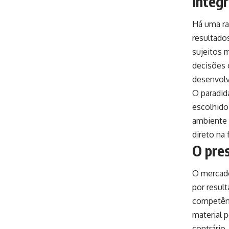
integr
Há uma ra
resultado
sujeitos 
decisões 
desenvolv
O paradid
escolhido
ambiente 
direto na
O pres
O mercado
por result
competênc
material 
contrário,