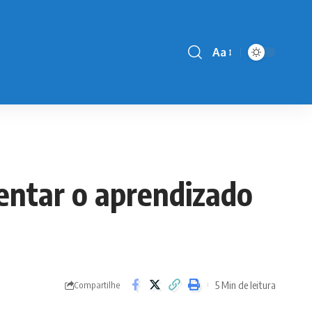
Aa
Font
Resizer
entar o aprendizado
5 Min de leitura
Compartilhe