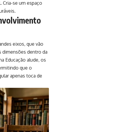
. Cria-se um espaço
uráveis.
envolvimento
ndes eixos, que vão
as dimensões dentro da
gma Educação alude, os
ermitindo que o
gular apenas toca de