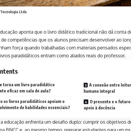
Tecnologia Ltda
ducação aponta que o livro didático tradicional não dá conta 
o de competências que os alunos precisam desenvolver ao long
nham força quando trabalhadas com materiais pensados especi
livros paradidáticos entram como aliados reais do professor.
ntents
e torna um livro paradidático
A conexão entre leitu
te eficaz em sala de aula?
humano integral
 os livros paradidáticos apoiam o
O presente e o futuro
olvimento de habilidades essenciais?
apoio à docência
, a educação enfrenta um desafio duplo: cumprir os objetivos 
 na BNCC e, ao mesmo tempo, preparar estudantes para um m