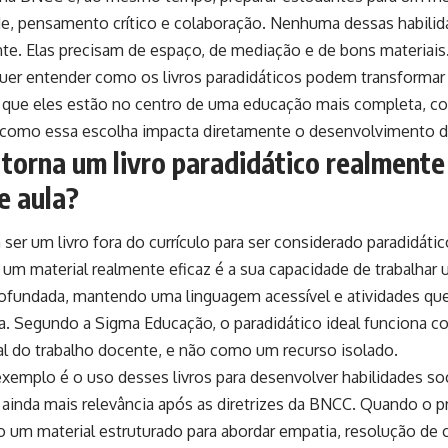
ade, pensamento crítico e colaboração. Nenhuma dessas habili
nte. Elas precisam de espaço, de mediação e de bons materiais
uer entender como os livros paradidáticos podem transformar o
r que eles estão no centro de uma educação mais completa, co
 como essa escolha impacta diretamente o desenvolvimento d
torna um livro paradidático realmente
e aula?
ser um livro fora do currículo para ser considerado paradidáti
a um material realmente eficaz é a sua capacidade de trabalhar
ofundada, mantendo uma linguagem acessível e atividades que
ria. Segundo a Sigma Educação, o paradidático ideal funciona
al do trabalho docente, e não como um recurso isolado.
emplo é o uso desses livros para desenvolver habilidades s
ainda mais relevância após as diretrizes da BNCC. Quando o p
o um material estruturado para abordar empatia, resolução de 