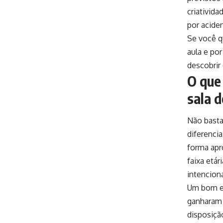
criativid
por acide
Se você q
aula e po
descobrir
O que 
sala d
Não basta 
diferenci
forma apr
faixa etá
intencion
Um bom ex
ganharam 
disposiçã