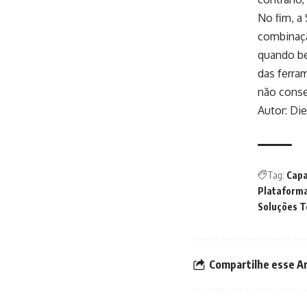
No fim, a
combinaçã
quando be
das ferra
não conse
Autor: Di
Tag:
Capa
Plataforma
Soluções T
Compartilhe esse A