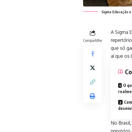
Sigma Educação e 
A Sigma E
repertóri
Compartilhe
que só ga
aí que os 
Co
O qu
realmen
Como
desenv
No Brasil
previstos