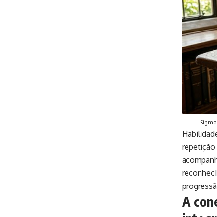
Sigma 
Habilidad
repetição
acompanha
reconheci
progressã
A con