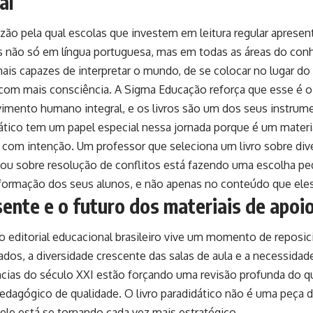
al
zão pela qual escolas que investem em leitura regular aprese
s não só em língua portuguesa, mas em todas as áreas do con
mais capazes de interpretar o mundo, de se colocar no lugar do
com mais consciência. A Sigma Educação reforça que esse é o
imento humano integral, e os livros são um dos seus instrum
ático tem um papel especial nessa jornada porque é um materi
 com intenção. Um professor que seleciona um livro sobre div
ou sobre resolução de conflitos está fazendo uma escolha p
 formação dos seus alunos, e não apenas no conteúdo que eles
ente e o futuro dos materiais de apoi
 editorial educacional brasileiro vive um momento de reposi
ados, a diversidade crescente das salas de aula e a necessidade
ias do século XXI estão forçando uma revisão profunda do q
pedagógico de qualidade. O livro paradidático não é uma peça 
 ele está se tornando cada vez mais estratégico.