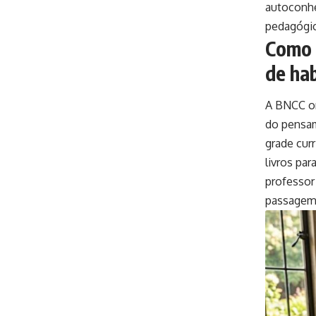
autoconhe
pedagógic
Como 
de hab
A BNCC or
do pensam
grade curr
livros pa
professor
passagem