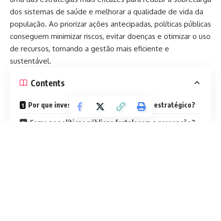
dos sistemas de saúde e melhorar a qualidade de vida da
população. Ao priorizar ações antecipadas, políticas públicas
conseguem minimizar riscos, evitar doenças e otimizar o uso
de recursos, tornando a gestão mais eficiente e
sustentável.
Contents
Por que investir em saúde preventiva é estratégico?
Como as políticas públicas fortalecem a prevenção?
Quais ações tornam a prevenção mais eficiente?
Quais desafios dificultam a promoção da saúde
preventiva?
Como alinhar políticas públicas e comportamento da
população?
Continue Lendo
Caminhos para fortalecer a prevenção na saúde