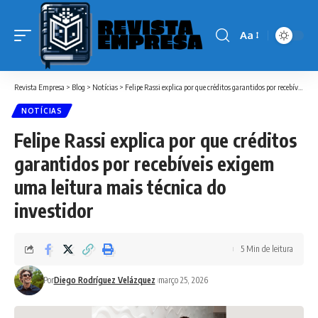
Aa
Font
Resizer
Revista Empresa
>
Blog
>
Notícias
>
Felipe Rassi explica por que créditos garantidos por recebíveis exigem uma leitura mais técnica do investidor
NOTÍCIAS
Felipe Rassi explica por que créditos
garantidos por recebíveis exigem
uma leitura mais técnica do
investidor
5 Min de leitura
Por
Diego Rodríguez Velázquez
março 25, 2026