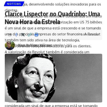
de tecnologia, desenvolvendo soluções inovadoras para os
NOTÍCIAS
clientes.
Clarice Lispector no Quadrinho: Uma
A notícia da valorização da Revolut é considerada um marco
Nova Hora da Estrela
importante para a empresa. A valorização em US 75 bilhões
é um sinal de que a empresa está crescendo e se tornando
uma das principais empresas do setor financeiro. A Revolut
4 Min de leitura
também tem sido ativa na área de tecnologia,
Por
Diego Rodríguez Velázquez
setembro 1, 2025
desenvolvendo soluções inovadoras para os clientes.
A valorização da Revolut também é considerada um
indicativo de que o setor financeiro está em constante
evolução e crescimento. As empresas de serviços
financeiros digitais estão se tornando cada vez mais
populares entre os consumidores, que buscam soluções
inovadoras e eficientes.
A competição no setor financeiro também está
aumentando, com a Revolut e o Nubank sendo dois dos
principais concorrentes. A valorização da Revolut é
considerada um sinal de que a empresa está se tornando