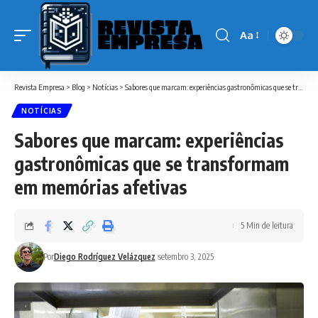
Aa
Font
Resizer
Revista Empresa
>
Blog
>
Notícias
>
Sabores que marcam: experiências gastronômicas que se transformam em memórias afetivas
NOTÍCIAS
Sabores que marcam: experiências
gastronômicas que se transformam
em memórias afetivas
5 Min de leitura
Por
Diego Rodríguez Velázquez
setembro 3, 2025