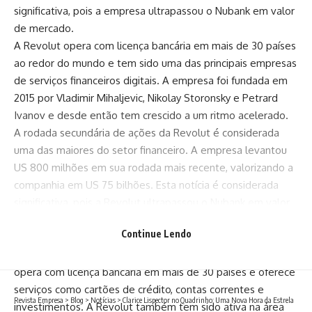
significativa, pois a empresa ultrapassou o Nubank em valor
de mercado.
A Revolut opera com licença bancária em mais de 30 países
ao redor do mundo e tem sido uma das principais empresas
de serviços financeiros digitais. A empresa foi fundada em
2015 por Vladimir Mihaljevic, Nikolay Storonsky e Petrard
Ivanov e desde então tem crescido a um ritmo acelerado.
A rodada secundária de ações da Revolut é considerada
uma das maiores do setor financeiro. A empresa levantou
US 800 milhões em sua rodada mais recente, valorizando a
companhia em US 75 bilhões. Esta notícia é considerada
significativa, pois a Revolut ultrapassou o Nubank em valor
de mercado.
Continue Lendo
A Revolut tem sido uma das principais empresas de
serviços financeiros digitais ao redor do mundo. A empresa
opera com licença bancária em mais de 30 países e oferece
serviços como cartões de crédito, contas correntes e
Revista Empresa
>
Blog
>
Notícias
>
Clarice Lispector no Quadrinho: Uma Nova Hora da Estrela
investimentos. A Revolut também tem sido ativa na área