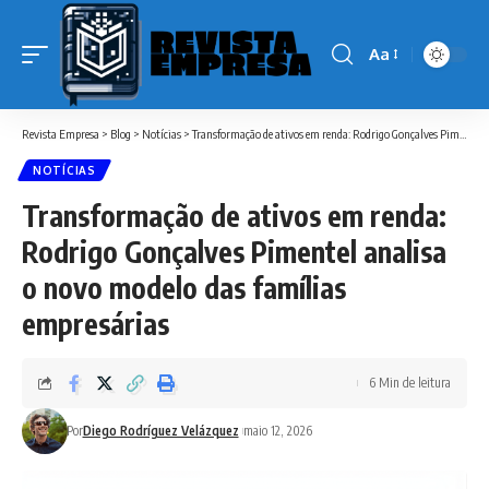
Aa
Font
Resizer
Revista Empresa
>
Blog
>
Notícias
>
Transformação de ativos em renda: Rodrigo Gonçalves Pimentel analisa o novo modelo das famílias empresárias
NOTÍCIAS
Transformação de ativos em renda:
Rodrigo Gonçalves Pimentel analisa
o novo modelo das famílias
empresárias
6 Min de leitura
Por
Diego Rodríguez Velázquez
maio 12, 2026