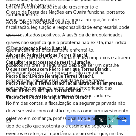
na escolha dos serviços.
em uma oportunidade real de crescimento e
O caso da Festa das Nações em Guaíra funciona, portanto,
fortalecimento.
como um exemplo prático de como a integração entre
Autor: Diego Rodríguez Velázquez
fiscalização, legislação e responsabilidade empresarial pode
gerar resultados positivos. A ausência de irregularidades
graves não significa que o problema não exista, mas indica
Tag:
advogado Pedro Bianchi
que há caminhos eficazes para enfrentá-lo.
Advogado Pedro Henrique Torres Bianchi
À medida que eventos se tornam mais complexos e atraem
Consultor em processos de reestruturação
públicos maiores, a segurança deixa de ser um detalhe
O que aconteceu com Pedro Henrique Torres Bianchi
operacional e passa a ocupar posição central na
Pedro Biachi
Pedro Henrique Torres Bianchi
organização. Ignorar essa realidade pode trazer
Pedro Henrique Torres Bianchi administrador de empresas
consequências graves, tanto para a integridade das
Quem é Pedro Henrique Torres Bianchi
pessoas quanto para a imagem dos organizadores.
Tudo sobre Pedro Henrique Torres Bianchi
No fim das contas, a fiscalização da segurança privada não
deve ser vista como obstáculo, mas como um investimento
coletivo em confiança, profissionalismo e proteção. É esse
Facebook
tipo de ação que sustenta o crescimento seguro de
eventos e reforça a importância de um setor que, muitas