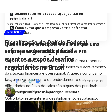
Continue Lendo
empresarial?
Quando recorrer à recuperação judicial ou
extrajudicial?
Revista Empresa
>
Blog
>
Notícias
>
Fiscalização da Polícia Federal reforça segurança privada em eventos e expõe desafios regulatórios no Brasil
Como evitar que a empresa volte a enfrentar
NOTÍCIAS
dificuldades?
Fiscalização da Polícia Federal
Quais são os principais sinais de que uma
reforça segurança privada em
empresa está em dificuldade?
eventos e expõe desafios
Empresas raramente entram em crise de forma repentina.
regulatórios no Brasil
Normalmente, há sinais prévios que indicam o agravamento
da situação financeira e operacional. A queda contínua no
faturamento, o aumento do endividamento e as
6 Min de leitura
dificuldades no fluxo de caixa são alguns dos principais
indicadores que merecem atenção imediata.
Por
Diego Rodríguez Velázquez
maio 4, 2026
Outro fator relevante é o desalinhamento estratégico.
Quando a empresa não acompanha as mudanças do
mercado ou insiste em modelos ultrapassados, tende a