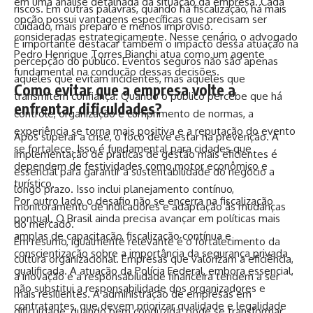
em uma análise detalhada da situação da empresa. Cada
riscos. Em outras palavras, quando há fiscalização, há mais
opção possui vantagens específicas que precisam ser
cuidado, mais preparo e menos improviso.
consideradas estrategicamente. Nesse cenário, o advogado
É importante destacar também o impacto dessa atuação na
Pedro Henrique Torres Bianchi atua como um agente
percepção do público. Eventos seguros não são apenas
fundamental na condução dessas decisões.
aqueles que evitam incidentes, mas aqueles que
Como evitar que a empresa volte a
transmitem confiança. Quando o público percebe que há
enfrentar dificuldades?
controle, organização e cumprimento de normas, a
experiência se torna mais positiva e a reputação do evento
Após superar a crise, o foco deve estar na prevenção. A
se fortalece. Isso é fundamental para cidades que
implementação de práticas de gestão mais eficientes é
dependem de festividades como motor econômico e
essencial para garantir a sustentabilidade do negócio a
turístico.
longo prazo. Isso inclui planejamento contínuo,
Por outro lado, o desafio não se encerra na fiscalização
monitoramento de indicadores e adaptação às mudanças
pontual. O Brasil ainda precisa avançar em políticas mais
do mercado.
amplas de capacitação, fiscalização contínua e
Em resumo, igualmente relevante é o fortalecimento da
conscientização sobre a importância da segurança privada
cultura organizacional. Empresas que valorizam a eficiência,
qualificada. A atuação da Polícia Federal, embora essencial,
a inovação e a responsabilidade financeira tendem a ser
não substitui a responsabilidade dos organizadores e
mais resilientes. A administração de empresas em
contratantes, que devem priorizar qualidade e legalidade
dificuldade, quando bem conduzida, pode se transformar