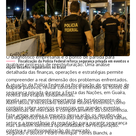
perder competitividade. Nesse contexto, o advogado
Pedro Henrique Torres Bianchi ressalta que identificar esses
sinais com antecedência permite a adoção de medidas
corretivas mais eficazes e menos onerosas.
Como estruturar um diagnóstico eficiente
da empresa?
O diagnóstico empresarial é o ponto de partida para
Fiscalização da Polícia Federal reforça segurança privada em eventos e
qualquer processo de reestruturação. Uma análise
expõe desafios regulatórios no Brasil
detalhada das finanças, operações e estratégias permite
compreender a real dimensão dos problemas enfrentados.
A atuação da Polícia Federal na fiscalização de empresas de
Mapear passivos, revisar contratos e entender as fontes de
segurança privada durante a Festa das Nações, em Guaíra,
receita são etapas fundamentais.
revela um movimento importante de fortalecimento do
Além disso, é necessário observar fatores externos, como
controle sobre serviços essenciais em grandes eventos.
tendências de mercado e comportamento da concorrência.
Este artigo analisa o impacto dessa ação, os desafios do
Um diagnóstico bem estruturado não apenas revela falhas,
setor e a importância da regulação para garantir segurança
mas também identifica oportunidades de recuperação.
coletiva e profissionalização do mercado.
Segundo o doutor Pedro Henrique Torres Bianchi, a