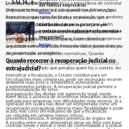
Quando a Polícia Federal reforça a importância de contratar
Pedro Henrique Torres Bianchi
das famílias empresárias
Outro ponto importante é a transparência. Informações
empresas autorizadas, ela não apenas cumpre seu papel
Notícias
financeiras organizadas facilitam a negociação com credores
institucional, mas também sinaliza ao mercado que a
e aumentam a confiança de parceiros comerciais. Além
informalidade não será tolerada.
Gestão de crise em segurança: o que
acontece quando o planejamento encontra o
disso, possibilitam decisões mais rápidas e fundamentadas.
Do ponto de vista econômico, a fiscalização também tem
imprevisível?
Conforme explica Pedro Henrique Torres Bianchi, empresas
efeitos indiretos. Empresas que operam dentro da
Notícias
que estruturam sua gestão financeira têm maiores chances
legalidade enfrentam custos mais elevados, justamente por
de recuperação consistente.
seguirem todas as exigências normativas. Quando
Quando recorrer à recuperação judicial ou
concorrentes irregulares atuam sem controle, há uma
Revista Empresa -
contato@revistaempresa.com.br
- tel.(11)91754-6532
extrajudicial?
distorção de mercado que penaliza quem faz o correto. Ao
intensificar a fiscalização, o Estado contribui para um
Em situações mais complexas, pode ser necessário recorrer
ambiente mais justo e competitivo, estimulando a
a instrumentos jurídicos. A recuperação judicial permite a
profissionalização do setor.
reorganização das dívidas sob supervisão legal, sendo
Além disso, a ausência de ocorrências relevantes durante a
indicada para empresas com dificuldades mais severas. Já a
operação em Guaíra não deve ser interpretada como um
recuperação extrajudicial oferece maior flexibilidade e pode
acaso, mas como um indicativo de que a fiscalização
ser utilizada em cenários menos críticos.
preventiva funciona. A simples presença de órgãos de
A escolha entre essas alternativas deve ser feita com base
controle tende a elevar o nível de conformidade e a reduzir