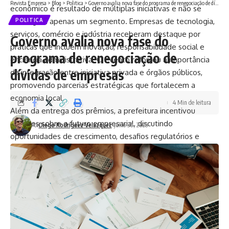
Revista Empresa
>
Blog
>
Politica
>
Governo avalia nova fase do programa de renegociação de dívidas de empresas
econômico é resultado de múltiplas iniciativas e não se
restringe a apenas um segmento. Empresas de tecnologia,
POLITICA
serviços, comércio e indústria receberam destaque por
Governo avalia nova fase do
práticas que incluem inovação, responsabilidade social e
programa de renegociação de
eficiência administrativa. O evento reforçou a importância
dívidas de empresas
da integração entre iniciativa privada e órgãos públicos,
promovendo parcerias estratégicas que fortalecem a
economia local.
4 Min de leitura
Além da entrega dos prêmios, a prefeitura incentivou
debates sobre o futuro empresarial, discutindo
Por
Diego Rodríguez Velázquez
julho 30, 2025
oportunidades de crescimento, desafios regulatórios e
tendências de mercado. As empresas premiadas
compartilharam experiências e estratégias que contribuíram
para seus resultados positivos, servindo de exemplo para
outros empreendedores. A troca de conhecimentos entre
diferentes setores fortalece a rede empresarial e estimula
a competitividade de forma saudável e sustentável.
O reconhecimento também valoriza a capacidade das