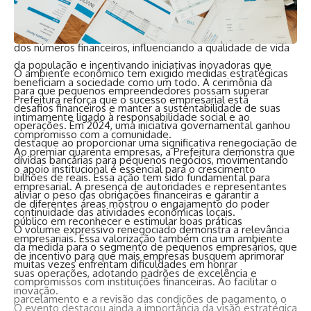
empresas de gerar empregos e estimular a economia
regional. O impacto positivo de suas atividades vai além
dos números financeiros, influenciando a qualidade de vida
da população e incentivando iniciativas inovadoras que
O ambiente econômico tem exigido medidas estratégicas
beneficiam a sociedade como um todo. A cerimônia da
para que pequenos empreendedores possam superar
Prefeitura reforça que o sucesso empresarial está
desafios financeiros e manter a sustentabilidade de suas
intimamente ligado à responsabilidade social e ao
operações. Em 2024, uma iniciativa governamental ganhou
compromisso com a comunidade.
destaque ao proporcionar uma significativa renegociação de
Ao premiar quarenta empresas, a Prefeitura demonstra que
dívidas bancárias para pequenos negócios, movimentando
o apoio institucional é essencial para o crescimento
bilhões de reais. Essa ação tem sido fundamental para
empresarial. A presença de autoridades e representantes
aliviar o peso das obrigações financeiras e garantir a
de diferentes áreas mostrou o engajamento do poder
continuidade das atividades econômicas locais.
público em reconhecer e estimular boas práticas
O volume expressivo renegociado demonstra a relevância
empresariais. Essa valorização também cria um ambiente
da medida para o segmento de pequenos empresários, que
de incentivo para que mais empresas busquem aprimorar
muitas vezes enfrentam dificuldades em honrar
suas operações, adotando padrões de excelência e
compromissos com instituições financeiras. Ao facilitar o
inovação.
parcelamento e a revisão das condições de pagamento, o
O evento destacou ainda a importância da visão estratégica