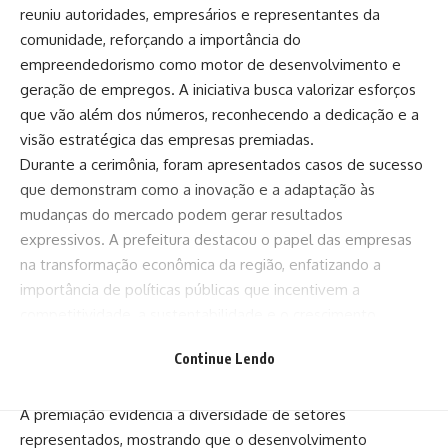
reuniu autoridades, empresários e representantes da
comunidade, reforçando a importância do
empreendedorismo como motor de desenvolvimento e
geração de empregos. A iniciativa busca valorizar esforços
que vão além dos números, reconhecendo a dedicação e a
visão estratégica das empresas premiadas.
Durante a cerimônia, foram apresentados casos de sucesso
que demonstram como a inovação e a adaptação às
mudanças do mercado podem gerar resultados
expressivos. A prefeitura destacou o papel das empresas
na transformação econômica da região, enfatizando a
importância de políticas públicas que incentivem a
competitividade, a sustentabilidade e o crescimento
equilibrado. O reconhecimento também serve como
Continue Lendo
estímulo para que outras empresas busquem aprimorar
seus processos e ampliar suas atuações.
A premiação evidencia a diversidade de setores
representados, mostrando que o desenvolvimento