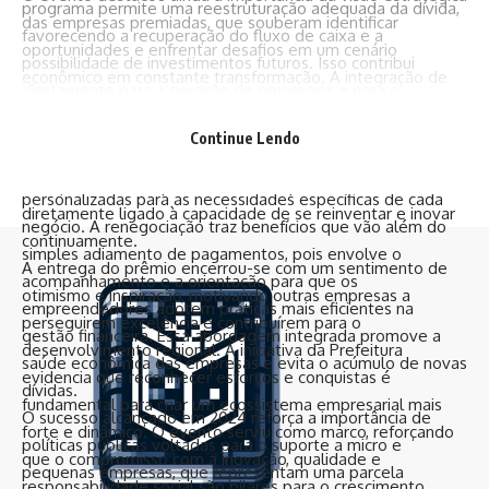
programa permite uma reestruturação adequada da dívida,
das empresas premiadas, que souberam identificar
favorecendo a recuperação do fluxo de caixa e a
oportunidades e enfrentar desafios em um cenário
possibilidade de investimentos futuros. Isso contribui
econômico em constante transformação. A integração de
diretamente para a geração de empregos e para o
tecnologia, gestão eficiente e responsabilidade social
fortalecimento do comércio regional.
mostrou-se decisiva para que essas organizações se
Continue Lendo
Além do impacto financeiro positivo, essa iniciativa mostra a
tornassem referência no mercado. O reconhecimento
preocupação em oferecer soluções acessíveis e
reforça a ideia de que o sucesso empresarial está
personalizadas para as necessidades específicas de cada
diretamente ligado à capacidade de se reinventar e inovar
negócio. A renegociação traz benefícios que vão além do
continuamente.
simples adiamento de pagamentos, pois envolve o
A entrega do prêmio encerrou-se com um sentimento de
acompanhamento e a orientação para que os
otimismo e inspiração, motivando outras empresas a
empreendedores adotem práticas mais eficientes na
perseguirem excelência e contribuírem para o
gestão financeira. Essa abordagem integrada promove a
desenvolvimento regional. A iniciativa da Prefeitura
saúde econômica das empresas e evita o acúmulo de novas
evidencia que reconhecer esforços e conquistas é
dívidas.
fundamental para criar um ecossistema empresarial mais
O sucesso alcançado em 2024 reforça a importância de
forte e dinâmico. O evento serviu como marco, reforçando
políticas públicas voltadas para o suporte a micro e
que o compromisso com a inovação, qualidade e
pequenas empresas, que representam uma parcela
responsabilidade social são pilares para o crescimento