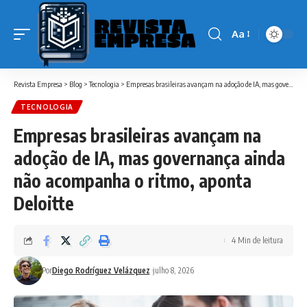
Aa
Font
Resizer
Revista Empresa
>
Blog
>
Tecnologia
>
Empresas brasileiras avançam na adoção de IA, mas governança ainda não acompanha o ritmo, aponta Deloitte
TECNOLOGIA
Empresas brasileiras avançam na
adoção de IA, mas governança ainda
não acompanha o ritmo, aponta
Deloitte
4 Min de leitura
Por
Diego Rodríguez Velázquez
julho 8, 2026