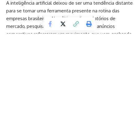
A inteligência artificial deixou de ser uma tendência distante
para se tornar uma ferramenta presente na rotina das
empresas brasileiras. Nos últimos dias, relatórios de
mercado, pesquisas sobre produtividade e anúncios
corporativos reforçaram um movimento que vem ganhando
velocidade em diversos setores: organizações estão
ampliando investimentos em automação, análise de dados
e sistemas inteligentes para aumentar eficiência e
competitividade.
Contents
Automação, análise de dados e produtividade
Continue Lendo
impulsionam investimentos em inteligência artificial em
empresas de todos os portes.
Como a inteligência artificial está transformando a
gestão empresarial?
Por que a automação está se tornando uma vantagem