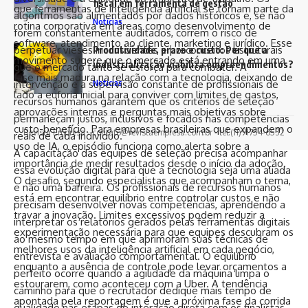
fiscal em ferramenta de gestão
que ferramentas de inteligência artificial se tornam parte da
algoritmos são alimentados por dados históricos e, se não
Notícias
rotina corporativa em áreas como desenvolvimento de
forem constantemente auditados, correm o risco de
software, atendimento ao cliente, marketing e jurídico. Esse
perpetuar vieses inconscientes e preconceitos estruturais
Produtividade, prazo e custo: Por que a
movimento sugere que o mercado está entrando em uma
industrialização viabiliza empreendimentos?
que o mercado tanto se esforça para combater. A
fase mais madura na relação com a tecnologia, deixando de
Notícias
intervenção e a supervisão constante de profissionais de
lado a euforia inicial para conviver com limites de gastos,
recursos humanos garantem que os critérios de seleção
aprovações internas e perguntas mais objetivas sobre
permaneçam justos, inclusivos e focados nas competências
custo-benefício. Para empresas brasileiras que expandem o
Revista Empresa -
contato@revistaempresa.com.br
- tel.(11)91754-6532
reais de cada indivíduo.
uso de IA, o episódio funciona como alerta sobre a
A capacitação das equipes de seleção precisa acompanhar
importância de medir resultados desde o início da adoção.
essa evolução digital para que a tecnologia seja uma aliada
O desafio, segundo especialistas que acompanham o tema,
e não uma barreira. Os profissionais de recursos humanos
está em encontrar equilíbrio entre controlar custos e não
precisam desenvolver novas competências, aprendendo a
travar a inovação. Limites excessivos podem reduzir a
interpretar os relatórios gerados pelas ferramentas digitais
experimentação necessária para que equipes descubram os
ao mesmo tempo em que aprimoram suas técnicas de
melhores usos da inteligência artificial em cada negócio,
entrevista e avaliação comportamental. O equilíbrio
enquanto a ausência de controle pode levar orçamentos a
perfeito ocorre quando a agilidade da máquina limpa o
estourarem, como aconteceu com a Uber. A tendência
caminho para que o recrutador dedique mais tempo de
apontada pela reportagem é que a próxima fase da corrida
qualidade nas etapas de interação direta com os finalistas.