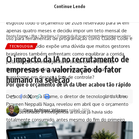
Continue Lendo
Exame em 13 de junho de 2026, com base em dados da
Bloomberg confirmados pela própria companhia, a Uber
esgotou todo o orçamento de 2026 reservado para IA em
apenas quatro meses e decidiu impor um teto mensal de
Revista Empresa
>
Blog
>
Tecnologia
>
O impacto da IA no recrutamento de empresas e a valorização do fator humano na seleção
uso para ferramentas de programação como Claude Code e
Cursor. O episódio expõe uma dúvida que muitos gestores
TECNOLOGIA
brasileiros também enfrentam: como equilibrar a corrida
O impacto da IA no recrutamento de
pela adoção de inteligência artificial com o controle
empresas e a valorização do fator
financeiro necessário para que essa tecnologia não se
transforme em despesa fora de controle?
humano na seleção
Por que o orçamento de IA da Uber acabou tão rápido
De acordo com a Exame, o diretor de tecnologia da Uber,
5 Min de leitura
Praveen Neppalli Naga, revelou em abril que o orçamento
Por
Diego Rodríguez Velázquez
junho 9, 2026
anual destinado à inteligência artificial já havia sido
totalmente consumido, antes mesmo do fim do primeiro
semestre. O motivo está ligado à forma como essas
ferramentas funcionam. Modelos avançados de IA exigem