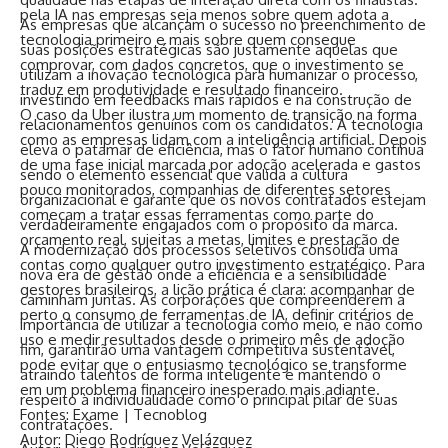
pela IA nas empresas seja menos sobre quem adota a
As empresas que alcançam o sucesso no preenchimento de
tecnologia primeiro e mais sobre quem consegue
suas posições estratégicas são justamente aquelas que
comprovar, com dados concretos, que o investimento se
utilizam a inovação tecnológica para humanizar o processo,
traduz em produtividade e resultado financeiro.
investindo em feedbacks mais rápidos e na construção de
O caso da Uber ilustra um momento de transição na forma
relacionamentos genuínos com os candidatos. A tecnologia
como as empresas lidam com a inteligência artificial. Depois
eleva o patamar de eficiência, mas o fator humano continua
de uma fase inicial marcada por adoção acelerada e gastos
sendo o elemento essencial que valida a cultura
pouco monitorados, companhias de diferentes setores
organizacional e garante que os novos contratados estejam
começam a tratar essas ferramentas como parte do
verdadeiramente engajados com o propósito da marca.
orçamento real, sujeitas a metas, limites e prestação de
A modernização dos processos seletivos consolida uma
contas como qualquer outro investimento estratégico. Para
nova era de gestão onde a eficiência e a sensibilidade
gestores brasileiros, a lição prática é clara: acompanhar de
caminham juntas. As corporações que compreenderem a
perto o consumo de ferramentas de IA, definir critérios de
importância de utilizar a tecnologia como meio, e não como
uso e medir resultados desde o primeiro mês de adoção
fim, garantirão uma vantagem competitiva sustentável,
pode evitar que o entusiasmo tecnológico se transforme
atraindo talentos de forma inteligente e mantendo o
em um problema financeiro inesperado mais adiante.
respeito à individualidade como o principal pilar de suas
Fontes:
Exame
|
Tecnoblog
contratações.
Autor: Diego Rodríguez Velázquez