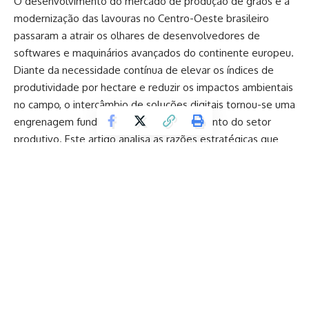
O desenvolvimento do mercado de produção de grãos e a
modernização das lavouras no Centro-Oeste brasileiro
passaram a atrair os olhares de desenvolvedores de
softwares e maquinários avançados do continente europeu.
Diante da necessidade contínua de elevar os índices de
produtividade por hectare e reduzir os impactos ambientais
no campo, o intercâmbio de soluções digitais tornou-se uma
engrenagem fundamental para o crescimento do setor
produtivo. Este artigo analisa as razões estratégicas que
colocam o estado de Mato Grosso na rota de
investimentos de fornecedores internacionais de sistemas
de automação, as dinâmicas de aplicação de ferramentas
inteligentes no monitoramento de safras e os reflexos
econômicos dessa integração para o mercado privado. Ao
longo da leitura, discutiremos o papel do planejamento na
gestão do campo, a atração de capital estrangeiro e a
importância de relatórios de mídia especializados para a
Continue Lendo
inteligência comercial.