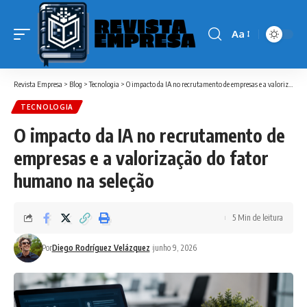
Aa
Font
Resizer
Revista Empresa
>
Blog
>
Tecnologia
>
O impacto da IA no recrutamento de empresas e a valorização do fator humano na seleção
TECNOLOGIA
O impacto da IA no recrutamento de
empresas e a valorização do fator
humano na seleção
5 Min de leitura
Por
Diego Rodríguez Velázquez
junho 9, 2026