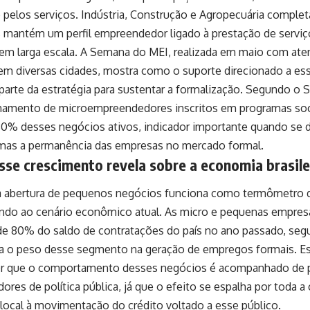
o pelos serviços. Indústria, Construção e Agropecuária complet
s mantém um perfil empreendedor ligado à prestação de serviç
l em larga escala. A Semana do MEI, realizada em maio com at
 em diversas cidades, mostra como o suporte direcionado a es
parte da estratégia para sustentar a formalização. Segundo o S
mento de microempreendedores inscritos em programas soci
80% desses negócios ativos, indicador importante quando se d
 mas a permanência das empresas no mercado formal.
sse crescimento revela sobre a economia brasile
a abertura de pequenos negócios funciona como termômetro
indo ao cenário econômico atual. As micro e pequenas empres
de 80% do saldo de contratações do país no ano passado, seg
 o peso desse segmento na geração de empregos formais. E
or que o comportamento desses negócios é acompanhado de 
ores de política pública, já que o efeito se espalha por toda 
ocal à movimentação do crédito voltado a esse público.