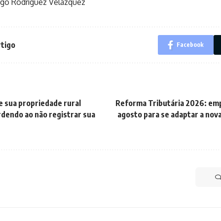
ego Rodríguez Velázquez
rtigo
Facebook
e sua propriedade rural
Reforma Tributária 2026: em
dendo ao não registrar sua
agosto para se adaptar a nov