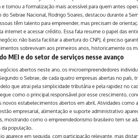
a e tornou a formalização mais acessível para quem antes oper
e do Sebrae Nacional, Rodrigo Soares, destacou durante a S
ssoas têm talento para empreender, mas precisam de orientaçã
la internet e acessar crédito. Essa fala resume o papel das ent
gócio: não basta facilitar a abertura do CNPJ, é preciso garan
mentos sobrevivam aos primeiros anos, historicamente os mai
do MEI e do setor de serviços nesse avanço
negócios abertos neste ano, os microempreendedores individu
egundo o Sebrae, de cada quatro empresas abertas no país, tr
lo que atrai pela simplicidade tributária e pela rapidez no ca
segue como o principal responsável por esse crescimento, co
s novos estabelecimentos abertos em abril. Atividades como
gestão empresarial, alimentação e suporte administrativo apar
s, mostrando como o empreendedorismo brasileiro tem se a
s da população.
o aparece em seguida, com participação relevante, mas dista