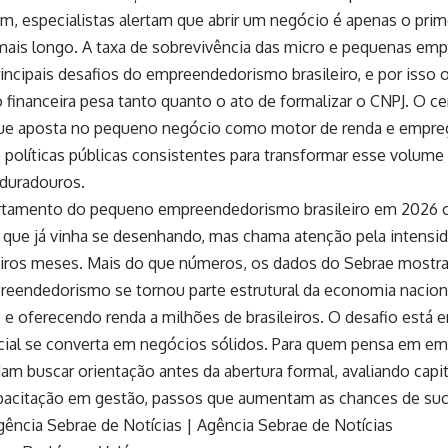
im, especialistas alertam que abrir um negócio é apenas o pri
ais longo. A taxa de sobrevivência das micro e pequenas em
incipais desafios do empreendedorismo brasileiro, e por isso 
o financeira pesa tanto quanto o ato de formalizar o CNPJ. O c
que aposta no pequeno negócio como motor de renda e empr
e políticas públicas consistentes para transformar esse volume
duradouros.
tamento do pequeno empreendedorismo brasileiro em 2026 
 que já vinha se desenhando, mas chama atenção pela intensi
iros meses. Mais do que números, os dados do Sebrae most
eendedorismo se tornou parte estrutural da economia nacion
e oferecendo renda a milhões de brasileiros. O desafio está e
icial se converta em negócios sólidos. Para quem pensa em em
m buscar orientação antes da abertura formal, avaliando capit
apacitação em gestão, passos que aumentam as chances de su
gência Sebrae de Notícias
|
Agência Sebrae de Notícias