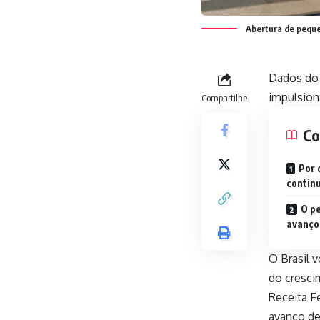
Abertura de peque
Dados do 
impulsion
Compartilhe
Co
Por 
contin
O pe
avanço
O Brasil 
do cresc
Receita Fe
avanço de