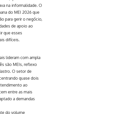
ava na informalidade. O
emana do MEI 2026 que
o para gerir o negócio,
idades de apoio ao
tir que esses
s difíceis.
ais lideram com ampla
ês são MEIs, reflexo
dastro. O setor de
ncentrando quase dois
 atendimento ao
ecem entre as mais
daptado a demandas
nte do volume