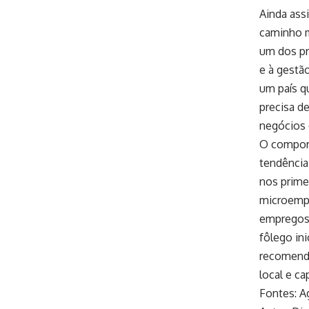
Ainda ass
caminho m
um dos pr
e à gestã
um país 
precisa d
negócios 
O compor
tendência
nos prime
microempr
empregos 
fôlego in
recomenda
local e c
Fontes:
A