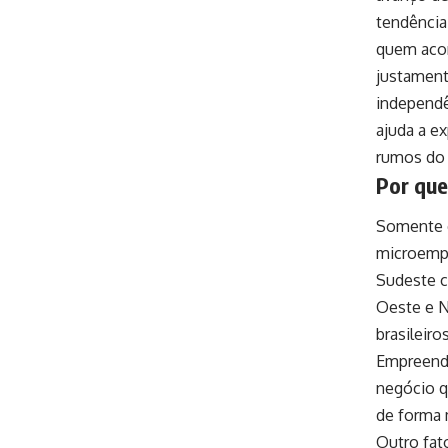
tendência
quem acom
justament
independê
ajuda a e
rumos do 
Por que
Somente e
microempr
Sudeste c
Oeste e N
brasileir
Empreende
negócio 
de forma 
Outro fat