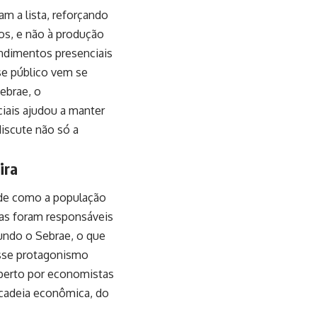
am a lista, reforçando
os, e não à produção
endimentos presenciais
se público vem se
ebrae, o
ais ajudou a manter
iscute não só a
ira
 de como a população
as foram responsáveis
undo o Sebrae, o que
sse protagonismo
perto por economistas
a cadeia econômica, do