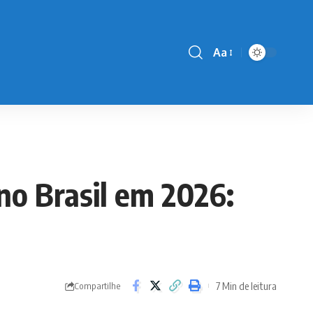
Aa
Font
Resizer
no Brasil em 2026:
7 Min de leitura
Compartilhe