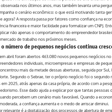
 observada nos últimos anos, mas também levanta uma pergun
panha o cenário econômico: o que está motivando tanta ge
e agora? A resposta passa por fatores como confiança na eco
ncia financeira e maior facilidade para formalizar um CNPJ. 
xplicar não apenas o comportamento do empreendedor brasile
mercado de trabalho nos próximos meses.
 o número de pequenos negócios continua cres
m abril foram abertos 463.080 novos pequenos negócios no p
eendedores individuais, microempresas e empresas de pequen
oncentrou mais da metade dessas aberturas, seguida por Sul, 
orte. Segundo o Sebrae, ter o próprio negócio foi o segundo
os em 2025, atrás apenas da casa própria, de acordo com a pesq
dorismo. Esse dado ajuda a explicar por que tantas pessoas 
quando percebem um cenário mais favorável. Quando a econ
moderada, a confiança aumenta e o medo de arriscar diminui.
or relevante é a digitalização dos processos de abertura de em