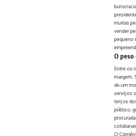
burocraci
president
muitas pe
vender pe
pequeno ne
empreendi
O peso 
Entre os 
margem. S
de um mode
serviços 
terços do
público, 
procurada
cotidiana
O Comérci