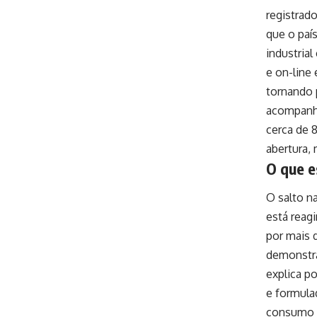
registrad
que o paí
industria
e on-line
tornando 
acompanha
cerca de 
abertura,
O que e
O salto n
está reag
por mais 
demonstra
explica p
e formulad
consumo l