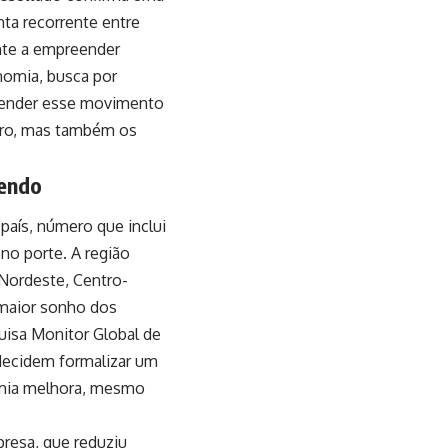
ta recorrente entre
nte a empreender
nomia, busca por
Entender esse movimento
iro, mas também os
cendo
aís, número que inclui
o porte. A região
Nordeste, Centro-
 maior sonho dos
uisa Monitor Global de
decidem formalizar um
omia melhora, mesmo
presa, que reduziu