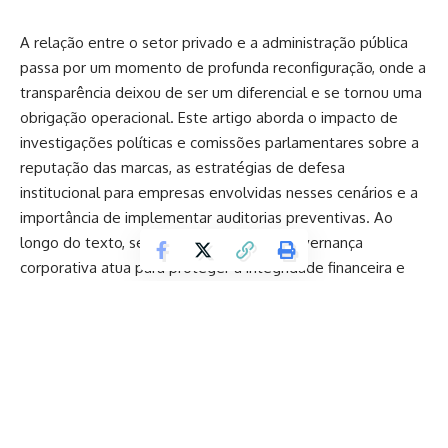
A relação entre o setor privado e a administração pública
passa por um momento de profunda reconfiguração, onde a
transparência deixou de ser um diferencial e se tornou uma
obrigação operacional. Este artigo aborda o impacto de
investigações políticas e comissões parlamentares sobre a
reputação das marcas, as estratégias de defesa
institucional para empresas envolvidas nesses cenários e a
importância de implementar auditorias preventivas. Ao
longo do texto, será analisado como a governança
corporativa atua para proteger a integridade financeira e
jurídica das organizações diante do escrutínio público.
O ambiente político possui uma dinâmica própria que,
frequentemente, reverbera de forma imediata no mercado
corporativo. Quando auditorias estatais ou comissões de
inquérito apontam suspeitas de inconformidades em
contratos firmados, as organizações envolvidas enfrentam
um duplo desafio: o jurídico e o de imagem. Estar no centro