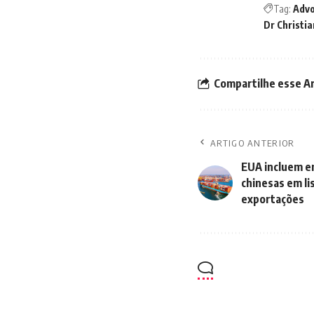
Tag:
Advo
Dr Christi
Compartilhe esse A
ARTIGO ANTERIOR
EUA incluem e
chinesas em li
exportações