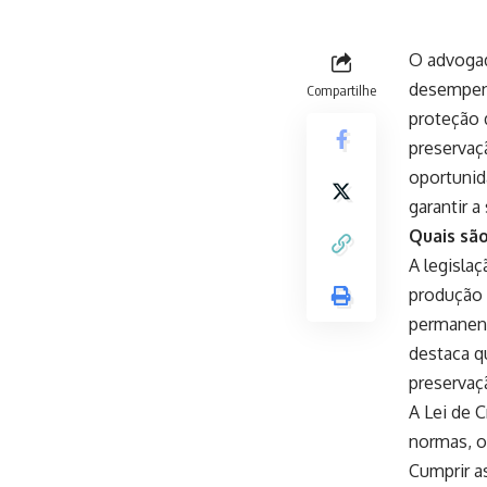
O advogad
desempenha
Compartilhe
proteção 
preservaç
oportunid
garantir a
Quais são
A legisla
produção 
permanent
destaca q
preservaçã
A Lei de 
normas, o
Cumprir a