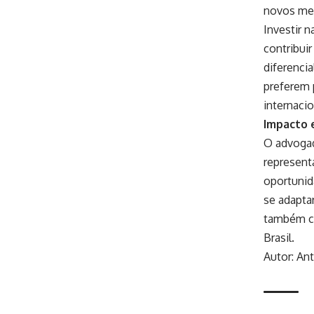
novos me
Investir 
contribui
diferencia
preferem 
internacio
Impacto 
O advogad
represent
oportunida
se adapta
também co
Brasil.
Autor: An