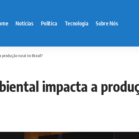
ome
Notícias
Politica
Tecnologia
Sobre Nós
 produção rural no Brasil?
iental impacta a produçã