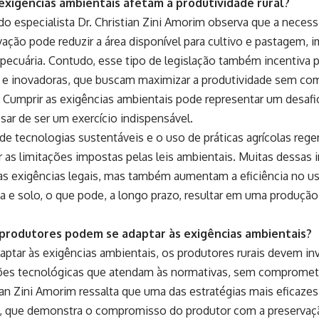
exigências ambientais afetam a produtividade rural?
o especialista Dr. Christian Zini Amorim observa que a neces
vação pode reduzir a área disponível para cultivo e pastagem,
 pecuária. Contudo, esse tipo de legislação também incentiva p
s e inovadoras, que buscam maximizar a produtividade sem c
 Cumprir as exigências ambientais pode representar um desafi
esar de ser um exercício indispensável.
de tecnologias sustentáveis e o uso de práticas agrícolas reg
r as limitações impostas pelas leis ambientais. Muitas dessas
s exigências legais, mas também aumentam a eficiência no uso
 e solo, o que pode, a longo prazo, resultar em uma produção
produtores podem se adaptar às exigências ambientais?
daptar às exigências ambientais, os produtores rurais devem i
es tecnológicas que atendam às normativas, sem comprometer
ian Zini Amorim ressalta que uma das estratégias mais eficazes 
, que demonstra o compromisso do produtor com a preservaçã