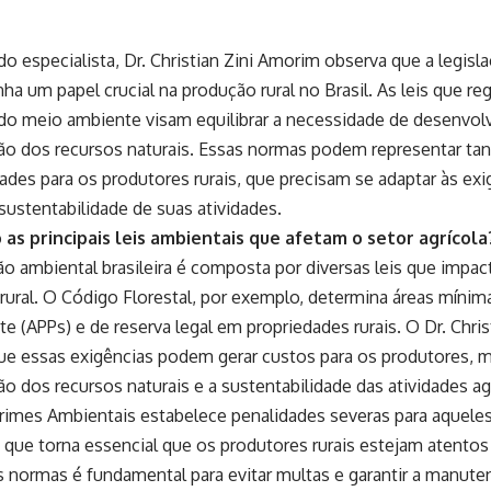
o especialista, Dr. Christian Zini Amorim observa que a legisl
 um papel crucial na produção rural no Brasil. As leis que reg
do meio ambiente visam equilibrar a necessidade de desenvol
ão dos recursos naturais. Essas normas podem representar ta
ades para os produtores rurais, que precisam se adaptar às exig
 sustentabilidade de suas atividades.
 as principais leis ambientais que afetam o setor agrícola
ção ambiental brasileira é composta por diversas leis que impa
rural. O Código Florestal, por exemplo, determina áreas mínim
e (APPs) e de reserva legal em propriedades rurais. O Dr. Chri
ue essas exigências podem gerar custos para os produtores,
o dos recursos naturais e a sustentabilidade das atividades ag
Crimes Ambientais estabelece penalidades severas para aquele
 que torna essencial que os produtores rurais estejam atento
s normas é fundamental para evitar multas e garantir a manute