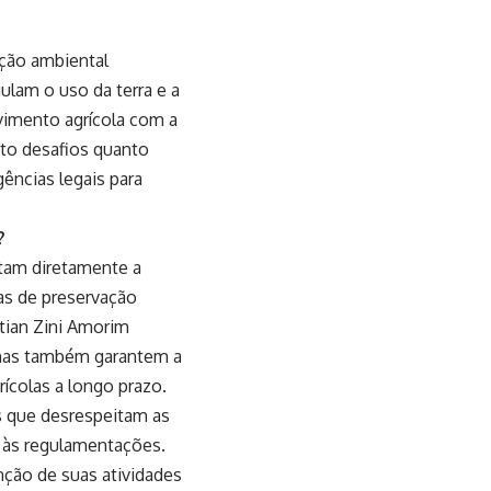
ação ambiental
ulam o uso da terra e a
vimento agrícola com a
nto desafios quanto
ências legais para
?
ctam diretamente a
as de preservação
stian Zini Amorim
 mas também garantem a
rícolas a longo prazo.
s que desrespeitam as
s às regulamentações.
nção de suas atividades