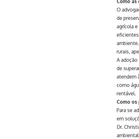
Como as 
O advogad
de preser
agrícola e
eficiente
ambiente.
rurais, ap
A adoção 
de supera
atendem à
como água
rentável.
Como os 
Para se a
em soluçõ
Dr. Christ
ambiental