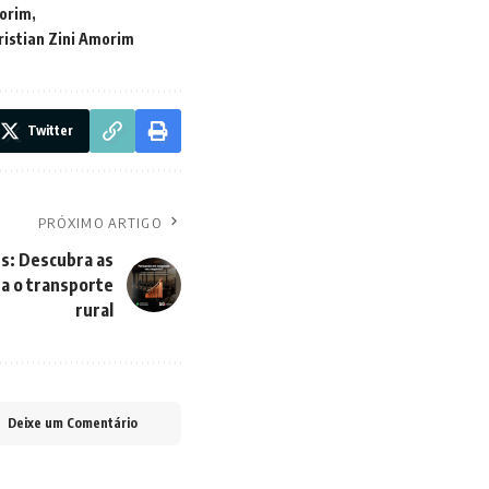
morim
istian Zini Amorim
Twitter
PRÓXIMO ARTIGO
s: Descubra as
a o transporte
rural
Deixe um Comentário