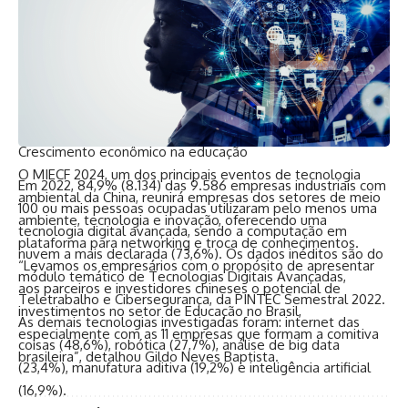
mercado chinês ou o brasileiro.
“A grande vantagem para o associado é que ele vai poder
dispor de serviços do Hub, como videoconferências com um
tradutor e além disso terá toda as orientações de logísticas
no país”, explicou Luís Othon Bastos, CEO do HubBrasilChina
e professor da Universidade de Pernambuco (UFPE).
Crescimento econômico na educação
O MIECF 2024, um dos principais eventos de tecnologia
Em 2022, 84,9% (8.134) das 9.586 empresas industriais com
ambiental da China, reunirá empresas dos setores de meio
100 ou mais pessoas ocupadas utilizaram pelo menos uma
ambiente, tecnologia e inovação, oferecendo uma
tecnologia digital avançada, sendo a computação em
plataforma para networking e troca de conhecimentos.
nuvem a mais declarada (73,6%). Os dados inéditos são do
“Levamos os empresários com o propósito de apresentar
módulo temático de Tecnologias Digitais Avançadas,
aos parceiros e investidores chineses o potencial de
Teletrabalho e Cibersegurança, da PINTEC Semestral 2022.
investimentos no setor de Educação no Brasil,
As demais tecnologias investigadas foram: internet das
especialmente com as 11 empresas que formam a comitiva
coisas (48,6%), robótica (27,7%), análise de big data
brasileira”, detalhou Gildo Neves Baptista.
(23,4%), manufatura aditiva (19,2%) e inteligência artificial
(16,9%).