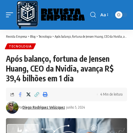
Aa
Font
Resizer
Revista Empresa
>
Blog
>
Tecnologia
>
Após balanço, fortuna de Jensen Huang, CEO da Nvidia, avança R$ 39,4 bilhões em 1 dia
TECNOLOGIA
Após balanço, fortuna de Jensen
Huang, CEO da Nvidia, avança R$
39,4 bilhões em 1 dia
4 Min de leitura
Por
Diego Rodríguez Velázquez
junho 5, 2024