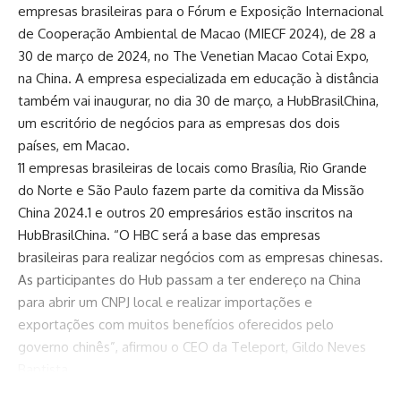
empresas brasileiras para o Fórum e Exposição Internacional
de Cooperação Ambiental de Macao (MIECF 2024), de 28 a
30 de março de 2024, no The Venetian Macao Cotai Expo,
na China. A empresa especializada em educação à distância
também vai inaugurar, no dia 30 de março, a HubBrasilChina,
um escritório de negócios para as empresas dos dois
países, em Macao.
11 empresas brasileiras de locais como Brasília, Rio Grande
do Norte e São Paulo fazem parte da comitiva da Missão
China 2024.1 e outros 20 empresários estão inscritos na
HubBrasilChina. “O HBC será a base das empresas
brasileiras para realizar negócios com as empresas chinesas.
As participantes do Hub passam a ter endereço na China
para abrir um CNPJ local e realizar importações e
exportações com muitos benefícios oferecidos pelo
governo chinês”, afirmou o CEO da Teleport, Gildo Neves
Baptista.
“A ideia é expor as empresas dentro da feira, que devem