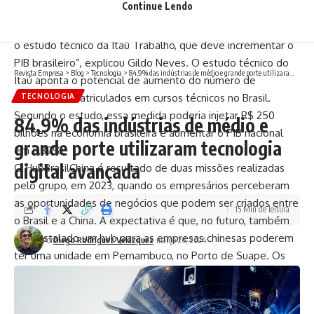
Continue Lendo
buscar as suas parcerias no país. O propósito da Teleport
foi criar uma musculatura para colocar em tese uma prática
o estudo técnico da Itaú Trabalho, que deve incrementar o
PIB brasileiro”, explicou Gildo Neves. O estudo técnico do
Revista Empresa
>
Blog
>
Tecnologia
>
84,9% das indústrias de médio e grande porte utilizaram tecnologia digital avançada
Itaú aponta o potencial de aumento do número de
estudantes matriculados em cursos técnicos no Brasil.
TECNOLOGIA
Segundo o estudo, essa medida poderia injetar R$ 250
84,9% das indústrias de médio e
bilhões na economia brasileira e aumentar o PIB nacional
grande porte utilizaram tecnologia
em 5,39%.
digital avançada
O HubBrasilChina é resultado de duas missões realizadas
pelo grupo, em 2023, quando os empresários perceberam
as oportunidades de negócios que podem ser criados entre
15 Min de leitura
o Brasil e a China. A expectativa é que, no futuro, também
seja instalado um hub para as empresas chinesas poderem
Por
Diego Rodríguez Velázquez
março 26, 2024
ter uma unidade em Pernambuco, no Porto de Suape. Os
dois hubs irão facilitar o intercâmbio de informações, as
oportunidades de investimentos e o apoio técnico às
empresas que buscam expandir seus negócios, seja para