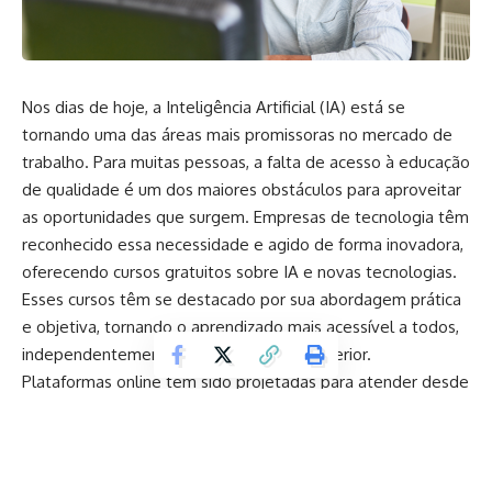
Nos dias de hoje, a Inteligência Artificial (IA) está se
tornando uma das áreas mais promissoras no mercado de
trabalho. Para muitas pessoas, a falta de acesso à educação
de qualidade é um dos maiores obstáculos para aproveitar
as oportunidades que surgem. Empresas de tecnologia têm
reconhecido essa necessidade e agido de forma inovadora,
oferecendo cursos gratuitos sobre IA e novas tecnologias.
Esses cursos têm se destacado por sua abordagem prática
e objetiva, tornando o aprendizado mais acessível a todos,
independentemente de sua formação anterior.
Plataformas online têm sido projetadas para atender desde
iniciantes até profissionais mais experientes que buscam
aprimorar suas habilidades em Inteligência Artificial. Com
cursos que abrangem temas essenciais, como aprendizado
de máquina, redes neurais e análise de dados, os alunos