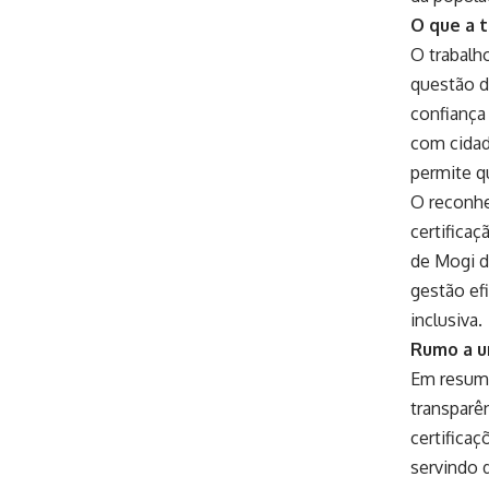
O que a t
O trabalh
questão d
confiança
com cidad
permite q
O reconhe
certifica
de Mogi d
gestão ef
inclusiva.
Rumo a u
Em resumo
transparê
certifica
servindo 