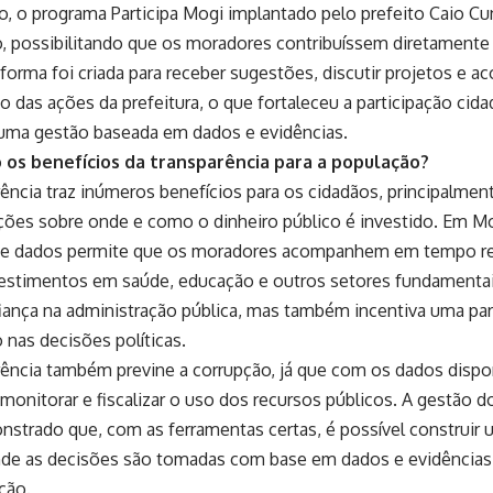
o, o programa Participa Mogi implantado pelo prefeito Caio Cu
, possibilitando que os moradores contribuíssem diretamente 
aforma foi criada para receber sugestões, discutir projetos e 
das ações da prefeitura, o que fortaleceu a participação cidad
uma gestão baseada em dados e evidências.
 os benefícios da transparência para a população?
ência traz inúmeros benefícios para os cidadãos, principalment
ções sobre onde e como o dinheiro público é investido. Em Mo
 de dados permite que os moradores acompanhem em tempo r
vestimentos em saúde, educação e outros setores fundamentai
iança na administração pública, mas também incentiva uma part
 nas decisões políticas.
rência também previne a corrupção, já que com os dados dispon
 monitorar e fiscalizar o uso dos recursos públicos. A gestão 
strado que, com as ferramentas certas, é possível construir
nde as decisões são tomadas com base em dados e evidências
ção.