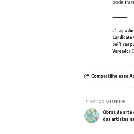
pode traze
Tag:
admi
Candidato 
políticas p
Vereador C
Compartilhe esse A
ARTIGO ANTERIOR
Obras de arte 
dos artistas n