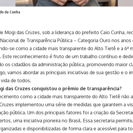
do da Cunha
de Mogi das Cruzes, sob a liderança do prefeito Caio Cunha, r
Nacional de Transparência Pública – Categoria Ouro nos anos
ndo-se como a cidade mais transparente do Alto Tietê e a 6ª m
. Este reconhecimento é fruto de um trabalho contínuo e ded
o os cidadãos da administração pública, promovendo maior cl
go, vamos abordar as principais iniciativas de sua gestão e o 
 vida de todos.
i das Cruzes conquistou o prêmio de transparência?
cimento como a cidade mais transparente do Alto Tietê não 
Cruzes implementou uma série de medidas que garantem a visi
ção pública. Um dos principais fatores foi a criação da Secreta
tos, uma iniciativa pioneira no Brasil. Essa secretaria permit
ganizadas e disponibilizadas de forma clara e acessível para t