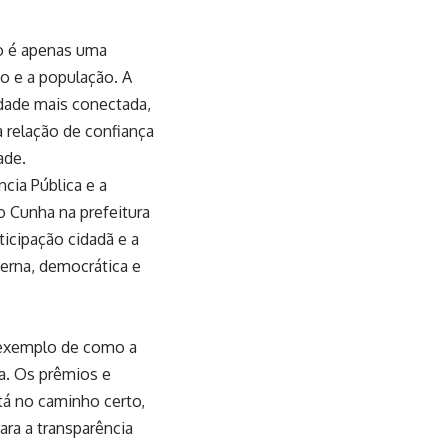
ão é apenas uma
no e a população. A
idade mais conectada,
 relação de confiança
ade.
cia Pública e a
o Cunha na prefeitura
icipação cidadã e a
erna, democrática e
 exemplo de como a
ca. Os prêmios e
tá no caminho certo,
ra a transparência