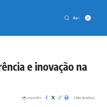
Aa
Font
Resizer
rência e inovação na
5 Min de leitura
Compartilhe