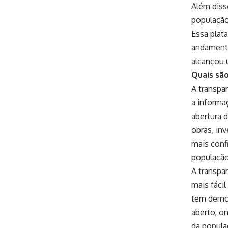
Além diss
população
Essa plat
andamento 
alcançou 
Quais são
A transpar
a informa
abertura
obras, in
mais conf
população
A transpa
mais fácil
tem demon
aberto, o
da popula