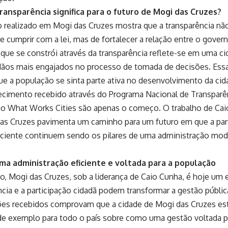
ransparência significa para o futuro de Mogi das Cruzes?
o realizado em Mogi das Cruzes mostra que a transparência n
e cumprir com a lei, mas de fortalecer a relação entre o gover
 que se constrói através da transparência reflete-se em uma c
ãos mais engajados no processo de tomada de decisões. Essa
ue a população se sinta parte ativa no desenvolvimento da cid
cimento recebido através do Programa Nacional de Transparên
ção What Works Cities são apenas o começo. O trabalho de Cai
as Cruzes pavimenta um caminho para um futuro em que a part
iciente continuem sendo os pilares de uma administração mod
ma administração eficiente e voltada para a população
, Mogi das Cruzes, sob a liderança de Caio Cunha, é hoje um
ncia e a participação cidadã podem transformar a gestão públi
ções recebidos comprovam que a cidade de Mogi das Cruzes es
de exemplo para todo o país sobre como uma gestão voltada pa