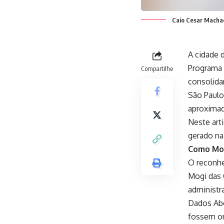
Caio Cesar Macha
A cidade 
Programa 
Compartilhe
consolida
São Paulo
aproximad
Neste arti
gerado na
Como Mog
O reconhe
Mogi das 
administra
Dados Aber
fossem or