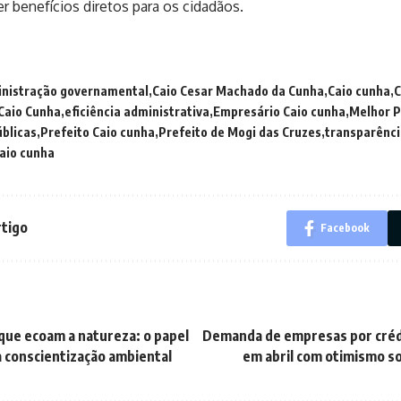
r benefícios diretos para os cidadãos.
nistração governamental
Caio Cesar Machado da Cunha
Caio cunha
C
Caio Cunha
eficiência administrativa
Empresário Caio cunha
Melhor P
úblicas
Prefeito Caio cunha
Prefeito de Mogi das Cruzes
transparênci
aio cunha
rtigo
Facebook
que ecoam a natureza: o papel
Demanda de empresas por créd
a conscientização ambiental
em abril com otimismo s